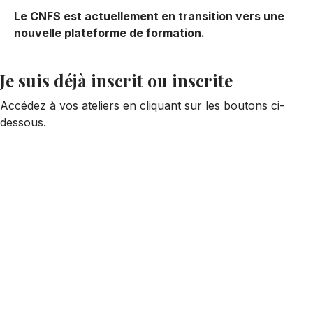
Le CNFS est actuellement en transition vers une
nouvelle plateforme de formation.
Je suis déjà inscrit ou inscrite
Accédez à vos ateliers en cliquant sur les boutons ci-
dessous.
Je me suis inscrit ou inscrite
AVANT
le 1er juin 2026
Je me suis inscrit ou inscrite
APRÈS