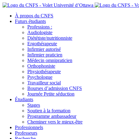
À propos du CNFS
Futurs étudiants
Professions :
Audiologiste
Diététiste/nutritionniste
Ergothérapeute
Infirmier autorisé
Infirmier praticien
Médecin omnipraticien
Orthophoniste
Physiothérapeute
Psychologue
Travailleur social
Bourses d’admission CNFS
Journée Petite séduction
Étudiants
Stages
Soutien à la formation
Programme ambassadeur
Cheminer vers le mieux-être
Professionnels
Professeurs
Recherche