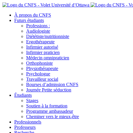
À propos du CNFS
Futurs étudiants
Professions :
Audiologiste
Diététiste/nutritionniste
Ergothérapeute
Infirmier autorisé
Infirmier praticien
Médecin omnipraticien
Orthophoniste
Physiothérapeute
Psychologue
Travailleur social
Bourses d’admission CNFS
Journée Petite séduction
Étudiants
Stages
Soutien à la formation
Programme ambassadeur
Cheminer vers le mieux-être
Professionnels
Professeurs
Recherche