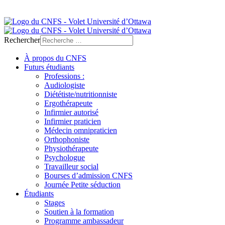
Protection de la vie privée
Rechercher
À propos du CNFS
Futurs étudiants
Professions :
Audiologiste
Diététiste/nutritionniste
Ergothérapeute
Infirmier autorisé
Infirmier praticien
Médecin omnipraticien
Orthophoniste
Physiothérapeute
Psychologue
Travailleur social
Bourses d’admission CNFS
Journée Petite séduction
Étudiants
Stages
Soutien à la formation
Programme ambassadeur