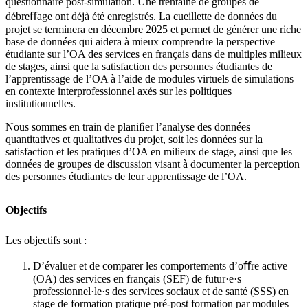
questionnaire post-simulation. Une trentaine de groupes de
débre
ﬀ
age ont d
é
j
à
é
t
é
enregistr
é
s. La cueillette de donn
é
es du
projet se terminera en d
é
cembre 2025 et permet de générer une riche
base de données qui aidera à mieux comprendre la perspective
étudiante sur l’OA des services en français dans de multiples milieux
de stages, ainsi que la satisfaction des personnes étudiantes de
l’apprentissage de l’OA à l’aide de modules virtuels de simulations
en contexte interprofessionnel axés sur les politiques
institutionnelles.
Nous sommes en train de planiﬁer l’analyse des données
quantitatives et qualitatives du projet, soit les données sur la
satisfaction et les pratiques d’OA en milieux de stage, ainsi que les
données de groupes de discussion visant à documenter la perception
des personnes étudiantes de leur apprentissage de l’OA.
Objectifs
Les objectifs sont :
D’évaluer et de comparer les comportements d’oﬀre active
(OA) des services en français (SEF) de futur·e·s
professionnel·le·s des services sociaux et de santé (SSS) en
stage de formation pratique pré-post formation par modules