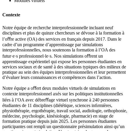
Modules virtuels
Contexte
Notre équipe de recherche interprofessionnelle incluant neuf
disciplines et plus de quinze chercheurs se dévoue à la formation à
l’o
ﬀ
re active (OA) des services en fran
ç
ais depuis 2017. Dans le
cadre d
’
un programme d’apprentissage par simulations
interprofessionnelles, nous soutenons la formation à l’OA des
futur·e·s professionnel·le·s. Nos simulations o
ﬀ
rent un
apprentissage exp
é
rientiel qui expose les personnes étudiantes en
services sociaux et de santé à des situations typiques des milieux de
pratique au sein des équipes interprofessionnelles et leur permettent
d’évaluer leurs connaissances et compétences dans l’action.
Notre équipe a o
ﬀ
ert deux modules virtuels de simulations en
contexte interprofessionnel ax
é
s sur les politiques institutionnelles
liées à l’OA avec débre
ﬀ
age virtuel synchrone
à
240 personnes
étudiantes de 11 disciplines (diététique, sciences inﬁrmières,
physiothérapie, ergothérapie, travail social, audiologie, orthophonie,
médecine, psychologie, kinésiologie, pharmacie) en stage de
formation pratique depuis juin 2025. Les personnes étudiantes
participantes ont rempli un questionnaire présimulation ainsi qu’un